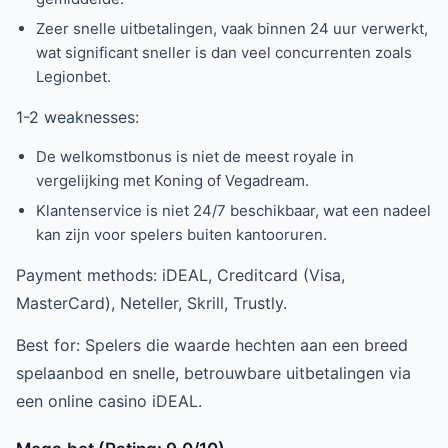
Zeer snelle uitbetalingen, vaak binnen 24 uur verwerkt,
wat significant sneller is dan veel concurrenten zoals
Legionbet.
1-2 weaknesses:
De welkomstbonus is niet de meest royale in
vergelijking met Koning of Vegadream.
Klantenservice is niet 24/7 beschikbaar, wat een nadeel
kan zijn voor spelers buiten kantooruren.
Payment methods: iDEAL, Creditcard (Visa,
MasterCard), Neteller, Skrill, Trustly.
Best for: Spelers die waarde hechten aan een breed
spelaanbod en snelle, betrouwbare uitbetalingen via
een online casino iDEAL.