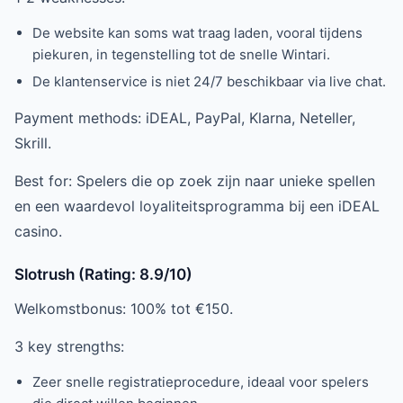
De website kan soms wat traag laden, vooral tijdens
piekuren, in tegenstelling tot de snelle Wintari.
De klantenservice is niet 24/7 beschikbaar via live chat.
Payment methods: iDEAL, PayPal, Klarna, Neteller,
Skrill.
Best for: Spelers die op zoek zijn naar unieke spellen
en een waardevol loyaliteitsprogramma bij een iDEAL
casino.
Slotrush (Rating: 8.9/10)
Welkomstbonus: 100% tot €150.
3 key strengths:
Zeer snelle registratieprocedure, ideaal voor spelers