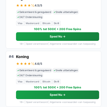
★★★★½
4.5/5
✓
Gelicentieerd & gereguleerd
✓
Snelle uitbetalingen
✓
24/7 Ondersteuning
Visa
Mastercard
Bitcoin
Skrill
100% tot 500€ + 200 Free Spins
Speel Nu →
18+ | Speel verantwoord | Algemene voorwaarden van toepassing
#4
Koning
★★★★½
4.6/5
✓
Gelicentieerd & gereguleerd
✓
Snelle uitbetalingen
✓
24/7 Ondersteuning
Visa
Mastercard
Bitcoin
Skrill
100% tot 500€ + 200 Free Spins
Speel Nu →
18+ | Speel verantwoord | Algemene voorwaarden van toepassing