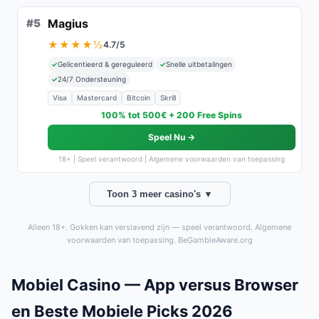
#5
Magius
★★★★½
4.7/5
✓
Gelicentieerd & gereguleerd
✓
Snelle uitbetalingen
✓
24/7 Ondersteuning
Visa
Mastercard
Bitcoin
Skrill
100% tot 500€ + 200 Free Spins
Speel Nu →
18+ | Speel verantwoord | Algemene voorwaarden van toepassing
Toon 3 meer casino's ▼
Alleen 18+. Gokken kan verslavend zijn — speel verantwoord. Algemene
voorwaarden van toepassing.
BeGambleAware.org
Mobiel Casino — App versus Browser
en Beste Mobiele Picks 2026