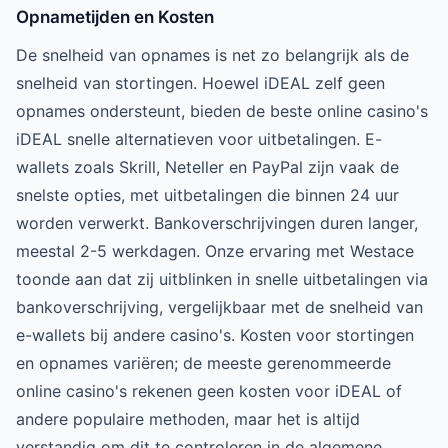
Opnametijden en Kosten
De snelheid van opnames is net zo belangrijk als de
snelheid van stortingen. Hoewel iDEAL zelf geen
opnames ondersteunt, bieden de beste online casino's
iDEAL snelle alternatieven voor uitbetalingen. E-
wallets zoals Skrill, Neteller en PayPal zijn vaak de
snelste opties, met uitbetalingen die binnen 24 uur
worden verwerkt. Bankoverschrijvingen duren langer,
meestal 2-5 werkdagen. Onze ervaring met Westace
toonde aan dat zij uitblinken in snelle uitbetalingen via
bankoverschrijving, vergelijkbaar met de snelheid van
e-wallets bij andere casino's. Kosten voor stortingen
en opnames variëren; de meeste gerenommeerde
online casino's rekenen geen kosten voor iDEAL of
andere populaire methoden, maar het is altijd
verstandig om dit te controleren in de algemene