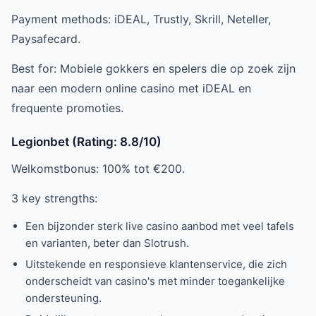
Payment methods: iDEAL, Trustly, Skrill, Neteller,
Paysafecard.
Best for: Mobiele gokkers en spelers die op zoek zijn
naar een modern online casino met iDEAL en
frequente promoties.
Legionbet (Rating: 8.8/10)
Welkomstbonus: 100% tot €200.
3 key strengths:
Een bijzonder sterk live casino aanbod met veel tafels
en varianten, beter dan Slotrush.
Uitstekende en responsieve klantenservice, die zich
onderscheidt van casino's met minder toegankelijke
ondersteuning.