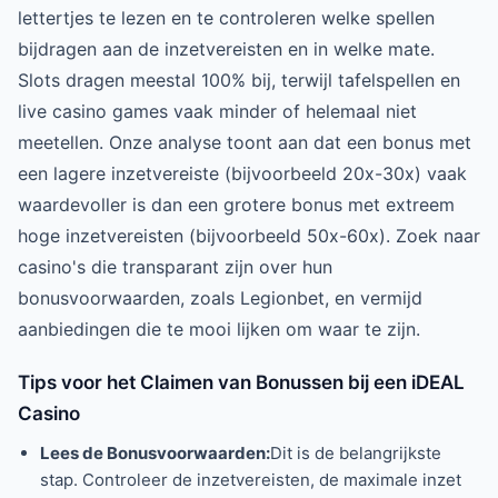
lettertjes te lezen en te controleren welke spellen
bijdragen aan de inzetvereisten en in welke mate.
Slots dragen meestal 100% bij, terwijl tafelspellen en
live casino games vaak minder of helemaal niet
meetellen. Onze analyse toont aan dat een bonus met
een lagere inzetvereiste (bijvoorbeeld 20x-30x) vaak
waardevoller is dan een grotere bonus met extreem
hoge inzetvereisten (bijvoorbeeld 50x-60x). Zoek naar
casino's die transparant zijn over hun
bonusvoorwaarden, zoals Legionbet, en vermijd
aanbiedingen die te mooi lijken om waar te zijn.
Tips voor het Claimen van Bonussen bij een iDEAL
Casino
Lees de Bonusvoorwaarden:
Dit is de belangrijkste
stap. Controleer de inzetvereisten, de maximale inzet