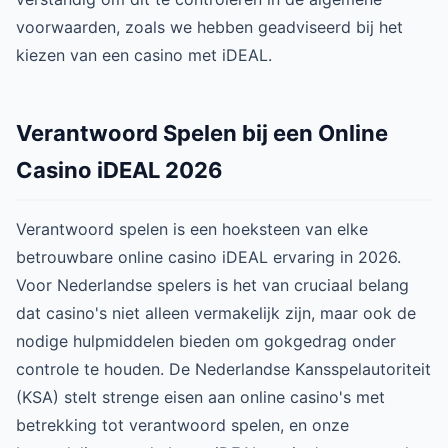
voorwaarden, zoals we hebben geadviseerd bij het
kiezen van een casino met iDEAL.
Verantwoord Spelen bij een Online
Casino iDEAL 2026
Verantwoord spelen is een hoeksteen van elke
betrouwbare online casino iDEAL ervaring in 2026.
Voor Nederlandse spelers is het van cruciaal belang
dat casino's niet alleen vermakelijk zijn, maar ook de
nodige hulpmiddelen bieden om gokgedrag onder
controle te houden. De Nederlandse Kansspelautoriteit
(KSA) stelt strenge eisen aan online casino's met
betrekking tot verantwoord spelen, en onze