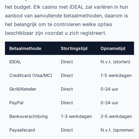
het budget. Elk casino met iDEAL zal variëren in hun
aanbod van aanvullende betaalmethoden, daarom is
het belangrijk om te controleren welke opties
beschikbaar zijn voordat u zich registreert.
Betaalmethode
Stortingstijd
Opnametijd
iDEAL
Direct
N.v.t. (storten)
Creditcard (Visa/MC)
Direct
1-5 werkdagen
Skrill/Neteller
Direct
0-24 uur
PayPal
Direct
0-24 uur
Bankoverschrijving
1-3 werkdagen
2-5 werkdagen
Paysafecard
Direct
N.v.t. (opnemen)