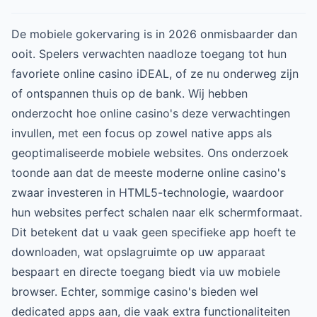
De mobiele gokervaring is in 2026 onmisbaarder dan
ooit. Spelers verwachten naadloze toegang tot hun
favoriete online casino iDEAL, of ze nu onderweg zijn
of ontspannen thuis op de bank. Wij hebben
onderzocht hoe online casino's deze verwachtingen
invullen, met een focus op zowel native apps als
geoptimaliseerde mobiele websites. Ons onderzoek
toonde aan dat de meeste moderne online casino's
zwaar investeren in HTML5-technologie, waardoor
hun websites perfect schalen naar elk schermformaat.
Dit betekent dat u vaak geen specifieke app hoeft te
downloaden, wat opslagruimte op uw apparaat
bespaart en directe toegang biedt via uw mobiele
browser. Echter, sommige casino's bieden wel
dedicated apps aan, die vaak extra functionaliteiten