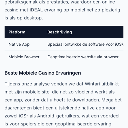
gebruiksgemak als prestaties, waardoor een online
casino met iDEAL ervaring op mobiel net zo plezierig
is als op desktop.
Platform
Beschrijving
Native App
Speciaal ontwikkelde software voor iOS/An
Mobiele Browser
Geoptimaliseerde website via browser
Beste Mobiele Casino Ervaringen
Tijdens onze analyse vonden we dat Wintari uitblinkt
met zijn mobiele site, die net zo vloeiend werkt als
een app, zonder dat u hoeft te downloaden. Mega.bet
daarentegen biedt een uitstekende native app voor
zowel iOS- als Android-gebruikers, wat een voordeel
is voor spelers die een geoptimaliseerde ervaring