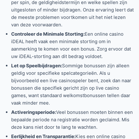
per spin, de geldigheidstermijn en welke spellen zijn
uitgesloten of minder bijdragen. Onze ervaring leert dat
de meeste problemen voortkomen uit het niet lezen
van deze voorwaarden.
Controleer de Minimale Storting:
Een online casino
iDEAL heeft vaak een minimale storting om in
aanmerking te komen voor een bonus. Zorg ervoor dat
uw iDEAL-storting aan dit bedrag voldoet.
Let op Speelbijdragen:
Sommige bonussen zijn alleen
geldig voor specifieke spelcategorieën. Als u
bijvoorbeeld een live casinospeler bent, zoek dan naar
bonussen die specifiek gericht zijn op live casino
games, want standaard welkomstbonussen tellen daar
vaak minder mee.
Activeringsperiode:
Veel bonussen moeten binnen een
bepaalde periode na registratie worden geclaimd. Mis
deze kans niet door te lang te wachten.
Eerlijkheid en Transparantie:
Kies een online casino