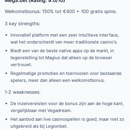
Mega.bet (Rating: 9.0/10)
Welkomstbonus: 150% tot €400 + 100 gratis spins.
3 key strengths:
Innovatief platform met een zeer intuïtieve interface,
wat het onderscheidt van meer traditionele casino's.
Biedt een van de beste native apps op de markt, in
tegenstelling tot Magius dat alleen op de browser
vertrouwt.
Regelmatige promoties en toernooien voor bestaande
spelers, meer dan alleen een welkomstbonus.
1-2 weaknesses:
De inzetvereisten voor de bonus zijn aan de hoge kant,
vergelijkbaar met Vegadream.
Het aanbod aan live casinospellen is goed, maar niet zo
uitgebreid als bij Legionbet.